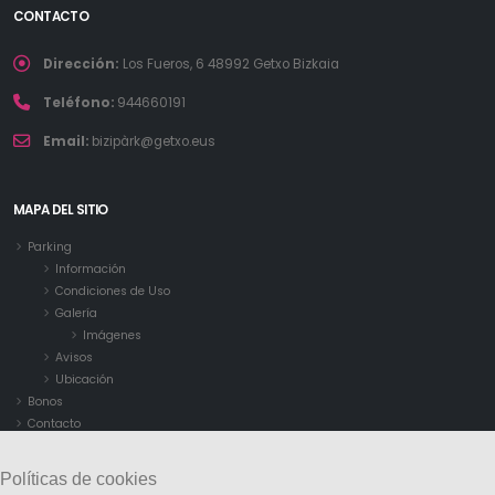
CONTACTO
Dirección:
Los Fueros, 6 48992 Getxo Bizkaia
Teléfono:
944660191
Email:
bizipàrk@getxo.eus
MAPA DEL SITIO
Parking
Información
Condiciones de Uso
Galería
Imágenes
Avisos
Ubicación
Bonos
Contacto
Políticas de cookies