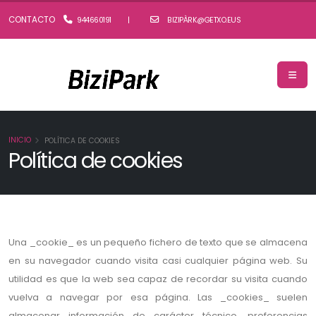
CONTACTO
944660191
|
BIZIPÀRK@GETXO.EUS
INICIO
POLÍTICA DE COOKIES
Política de cookies
Una _cookie_ es un pequeño fichero de texto que se almacena
en su navegador cuando visita casi cualquier página web. Su
utilidad es que la web sea capaz de recordar su visita cuando
vuelva a navegar por esa página. Las _cookies_ suelen
almacenar información de carácter técnico, preferencias