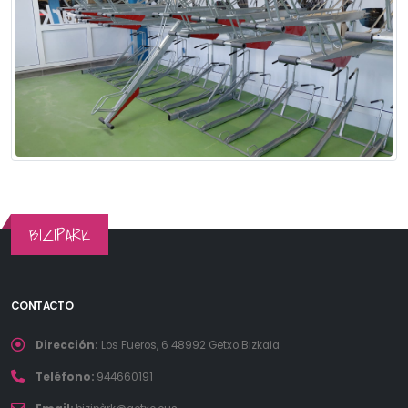
BIZIPARK
CONTACTO
Dirección:
Los Fueros, 6 48992 Getxo Bizkaia
Teléfono:
944660191