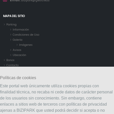
Email:
bizipàrk@getxo.eus
MAPA DEL SITIO
Parking
Información
Condiciones de Uso
Galería
Imágenes
Avisos
Ubicación
Bonos
Contacto
Políticas de cookies
Este portal web únicamente utiliza cookies propias con
finalidad técnica, no recaba ni cede datos de carácter personal
de los usuarios sin conocimiento. Sin embargo, contiene
enlaces a sitios web de terceros con políticas de privacidad
ajenas a BIZIPARK que usted podrá decidir si acepta o no