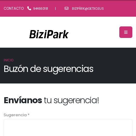
CONTACTO
944660191
|
BIZIPÀRK@GETXO.EUS
INICIO
Buzón de sugerencias
Envíanos
tu sugerencia!
Sugerencia *