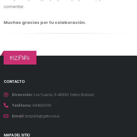
comentar.
Muchas gracias por tu colaboración.
BIZIPARK
CONTACTO
Dirección:
Los Fueros, 6 48992 Getxo Bizkaia
Teléfono:
944660191
Email:
bizipàrk@getxo.eus
MAPA DEL SITIO