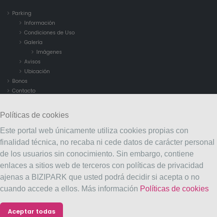
Parking
Información
Condiciones de Uso
Galería
Imágenes
Avisos
Ubicación
Bonos
Contacto
Políticas de cookies
Este portal web únicamente utiliza cookies propias con
finalidad técnica, no recaba ni cede datos de carácter personal
de los usuarios sin conocimiento. Sin embargo, contiene
enlaces a sitios web de terceros con políticas de privacidad
ajenas a BIZIPARK que usted podrá decidir si acepta o no
cuando accede a ellos. Más información
Políticas de cookies
© Copyright 2023. Todos los derechos reservados
Aceptar todas
Aviso legal
Política de privacidad
Políticas de cookies