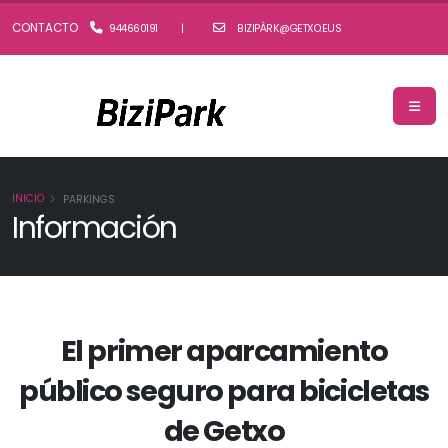
CONTACTO
944660191
|
BIZIPÀRK@GETXO.EUS
INICIO
PARKINGS
Información
El primer aparcamiento
público seguro para bicicletas
de Getxo