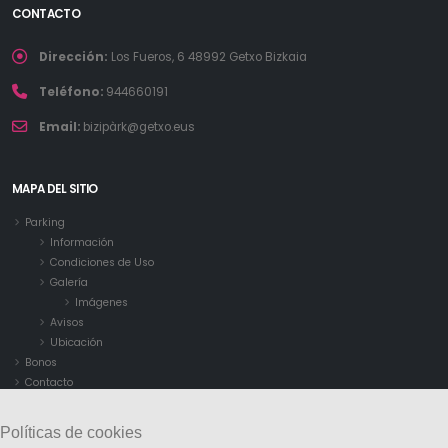
CONTACTO
Dirección:
Los Fueros, 6 48992 Getxo Bizkaia
Teléfono:
944660191
Email:
bizipàrk@getxo.eus
MAPA DEL SITIO
Parking
Información
Condiciones de Uso
Galería
Imágenes
Avisos
Ubicación
Bonos
Contacto
Políticas de cookies