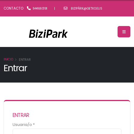
CONTACTO
944660191
|
BIZIPÀRK@GETXO.EUS
INICIO
ENTRAR
Entrar
ENTRAR
Usuaria/o *