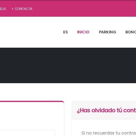
.EUS
CONTACTA
ES
INICIO
PARKING
BON
¿Has olvidado tú con
Si no recuerdas tu cont