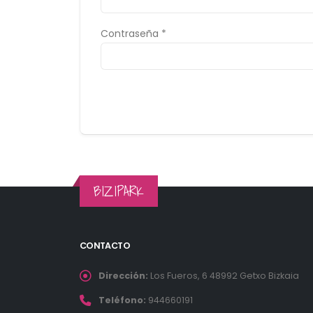
Contraseña *
BIZIPARK
CONTACTO
Dirección:
Los Fueros, 6 48992 Getxo Bizkaia
Teléfono:
944660191