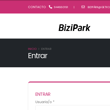
CONTACTO
944660191
|
BIZIPÀRK@GETXO
INICIO
ENTRAR
Entrar
ENTRAR
Usuaria/o *