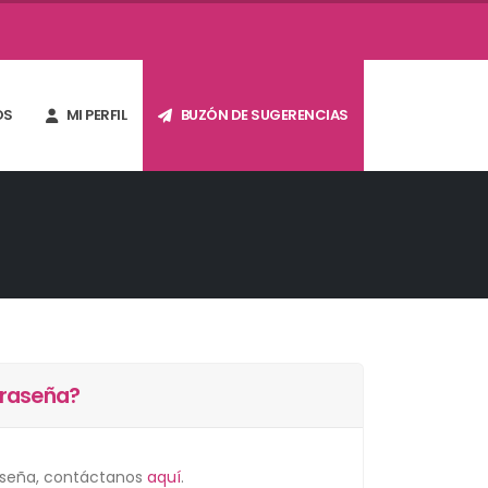
OS
MI PERFIL
BUZÓN DE SUGERENCIAS
traseña?
raseña, contáctanos
aquí
.